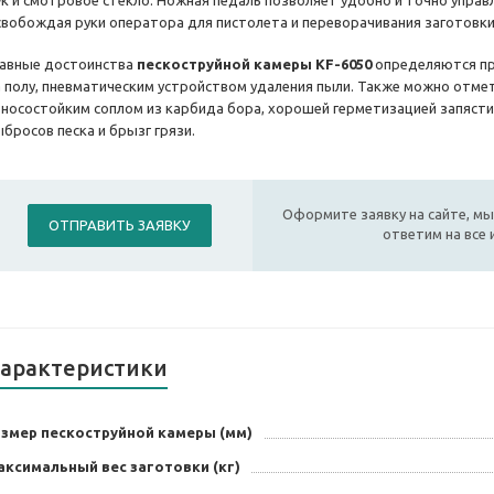
ук и смотровое стекло. Ножная педаль позволяет удобно и точно управ
свобождая руки оператора для пистолета и переворачивания заготовки
лавные достоинства
пескоструйной камеры KF-6050
определяются пр
а полу, пневматическим устройством удаления пыли. Также можно отмет
зносостойким соплом из карбида бора, хорошей герметизацией запяст
ыбросов песка и брызг грязи.
Оформите заявку на сайте, мы
ОТПРАВИТЬ ЗАЯВКУ
ответим на все
арактеристики
азмер пескоструйной камеры (мм)
аксимальный вес заготовки (кг)