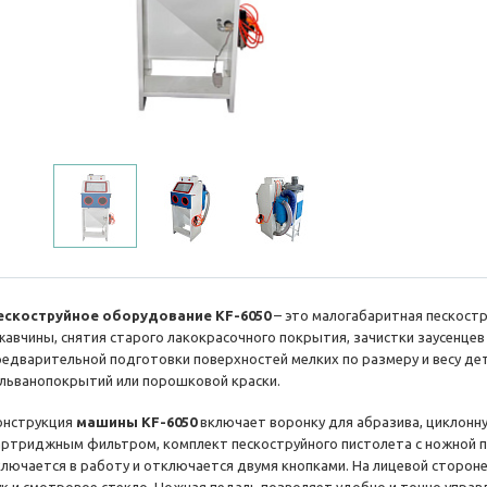
ескоструйное оборудование KF-6050
– это малогабаритная пескостр
жавчины, снятия старого лакокрасочного покрытия, зачистки заусенцев
редварительной подготовки поверхностей мелких по размеру и весу де
альванопокрытий или порошковой краски.
онструкция
машины KF-6050
включает воронку для абразива, циклонну
артриджным фильтром, комплект пескоструйного пистолета с ножной п
ключается в работу и отключается двумя кнопками. На лицевой сторон