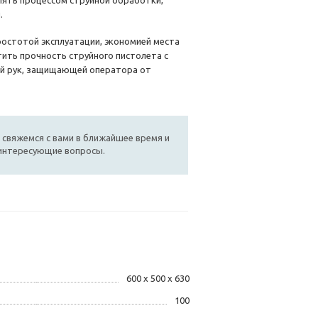
лять процессом струйной обработки,
.
остотой эксплуатации, экономией места
ить прочность струйного пистолета с
ий рук, защищающей оператора от
 свяжемся с вами в ближайшее время и
 интересующие вопросы.
600 x 500 x 630
100