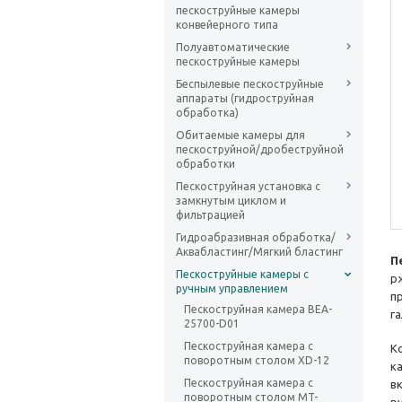
пескоструйные камеры
конвейерного типа
Полуавтоматические
пескоструйные камеры
Беспылевые пескоструйные
аппараты (гидроструйная
обработка)
Обитаемые камеры для
пескоструйной/дробеструйной
обработки
Пескоструйная установка с
замкнутым циклом и
фильтрацией
Гидроабразивная обработка/
Аквабластинг/Мягкий бластинг
П
Пескоструйные камеры с
р
ручным управлением
п
Пескоструйная камера BEA-
г
25700-D01
Пескоструйная камера с
К
поворотным столом XD-12
к
Пескоструйная камера с
в
поворотным столом MT-