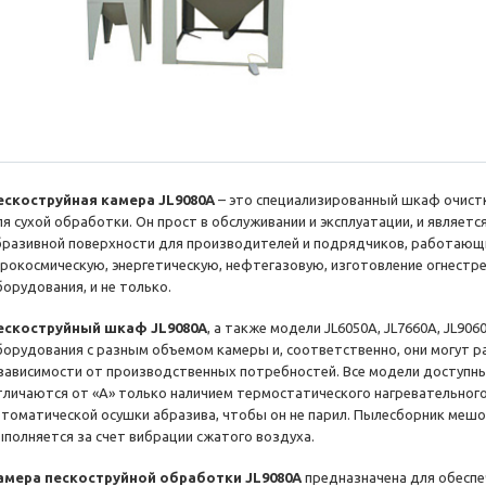
ескоструйная камера JL9080A
– это специализированный шкаф очистк
ля сухой обработки. Он прост в обслуживании и эксплуатации, и являе
бразивной поверхности для производителей и подрядчиков, работающи
эрокосмическую, энергетическую, нефтегазовую, изготовление огнестр
борудования, и не только.
ескоструйный шкаф JL9080A
, а также модели JL6050A, JL7660A, JL906
борудования с разным объемом камеры и, соответственно, они могут 
 зависимости от производственных потребностей. Все модели доступны
тличаются от «А» только наличием термостатического нагревательного
втоматической осушки абразива, чтобы он не парил. Пылесборник мешо
ыполняется за счет вибрации сжатого воздуха.
амера пескоструйной обработки JL9080A
предназначена для обеспе