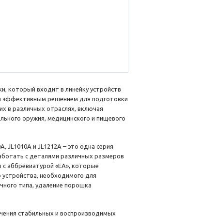
и, который входит в линейку устройств
тся эффективным решением для подготовки
х в различных отраслях, включая
ельного оружия, медицинского и пищевого
0A, JL1010A и JL1212A – это одна серия
работать с деталями различных размеров
 с аббревиатурой «EA», которые
 устройства, необходимого для
чного типа, удаление порошка
чения стабильных и воспроизводимых