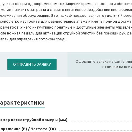
езультатов при одновременном сокращении времени простоя и обеспеч
омогает снизить затраты и снизить негативное воздействие нестабильн
бслуживания оборудования. Этот шкаф предоставляет отдельный реген
ожно легко настроить для разных планов этажа и иметь прямой доступ
араметров. У него интуитивно понятные и доступные элементы управлен
исле ножная педаль для активации струйной очистки без помощи рук, ре
лапан для управления потоком среды.
Оформите заявку на сайте, мы
ОТПРАВИТЬ ЗАЯВКУ
ответим на все
арактеристики
азмер пескоструйной камеры (мм)
пряжение (В) / Частота (Гц)