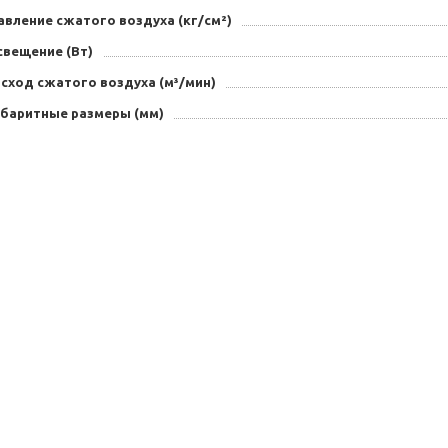
вление сжатого воздуха (кг/см²)
свещение (Вт)
сход сжатого воздуха (м³/мин)
абаритные размеры (мм)