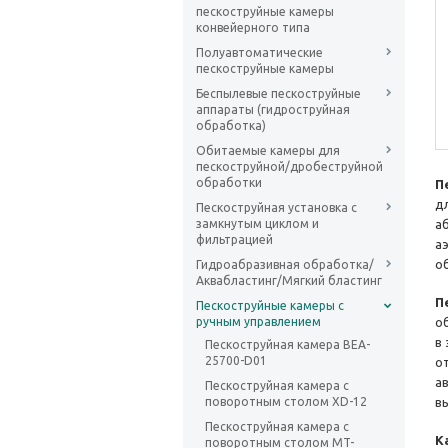
пескоструйные камеры
конвейерного типа
Полуавтоматические
пескоструйные камеры
Беспылевые пескоструйные
аппараты (гидроструйная
обработка)
Обитаемые камеры для
пескоструйной/дробеструйной
обработки
П
д
Пескоструйная установка с
замкнутым циклом и
а
фильтрацией
а
о
Гидроабразивная обработка/
Аквабластинг/Мягкий бластинг
П
Пескоструйные камеры с
ручным управлением
о
в
Пескоструйная камера BEA-
25700-D01
о
а
Пескоструйная камера с
поворотным столом XD-12
в
Пескоструйная камера с
К
поворотным столом MT-