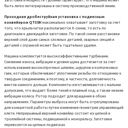
заготовки и мощности турбины гарантирует, что машина может
быть легко интегрирована в систему производственной линии.
Проходная дробеструйная установка с подвесным
конвейером QT50H
максимально охватывает заготовку за счет
того, что крыльчатки располагаются X-схеме, то есть по
диагонали к движущейся заготовке. По такой схеме расстановки
верхний слой даже самых сложных деталей, сварных секций и
деталей с огранкой может быть тщательно удален.
Машина комплектуется высокоэффективными турбинами.
Снижение износа, вибрации и уровня шума достигается за счет
использования высокопрочных шпилек, шурупов и колпачковых
гаек, которые обеспечивают уплотнение резьбы по отношению к
твердым соединениям, и поэтому, в частности, долговечность
винтов намного дольше. Компоненты изготавливаются с малыми
допусками, что выдает более тихий и плавный ход, а также низкие
вибрации колеса. Ротор подходит для вращения в обоих
направлениях. Параметры выброса могут быть отрегулированы
для конкретной работы путем изменения геометрии управляющей
клети. Непрерывный верхний конвейер состоит из цепной и
троллейной системы, подвешенной к монорельсу. Заготовки
перевозятся на цепных подвесках.