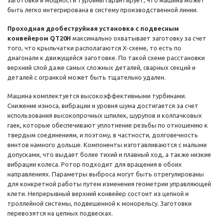
заготовки и мощности турбины гарантирует, что машина может
быть легко интегрирована в систему производственной линии.
Проходная дробеструйная установка с подвесным
конвейером QT20H
максимально охватывает заготовку за счет
того, что крыльчатки располагаются X-схеме, то есть по
диагонали к движущейся заготовке. По такой схеме расстановки
верхний слой даже самых сложных деталей, сварных секций и
деталей с огранкой может быть тщательно удален.
Машина комплектуется высокоэффективными турбинами.
Снижение износа, вибрации и уровня шума достигается за счет
использования высокопрочных шпилек, шурупов и колпачковых
гаек, которые обеспечивают уплотнение резьбы по отношению к
твердым соединениям, и поэтому, в частности, долговечность
винтов намного дольше. Компоненты изготавливаются с малыми
допусками, что выдает более тихий и плавный ход, а также низкие
вибрации колеса. Ротор подходит для вращения в обоих
направлениях. Параметры выброса могут быть отрегулированы
для конкретной работы путем изменения геометрии управляющей
клети. Непрерывный верхний конвейер состоит из цепной и
троллейной системы, подвешенной к монорельсу. Заготовки
перевозятся на цепных подвесках.