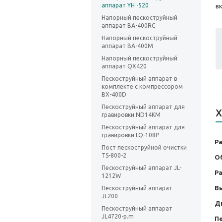
аппарат YH -520
вк
Напорный пескоструйный
аппарат BA-400RC
Напорный пескоструйный
аппарат BA-400M
Напорный пескоструйный
аппарат QX420
Пескоструйный аппарат в
комплекте с компрессором
BX-400D
Пескоструйный аппарат для
Х
гравировки ND14KM
Пескоструйный аппарат для
гравировки LQ-108P
Ра
Пост пескоструйной очистки
TS-800-2
Об
Пескоструйный аппарат JL-
Р
1212W
В
Пескоструйный аппарат
JL200
Д
Пескоструйный аппарат
JL4720-p.m
Пе