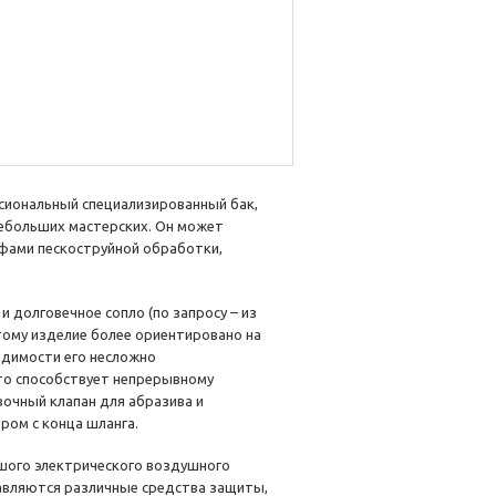
сиональный специализированный бак,
небольших мастерских. Он может
фами пескоструйной обработки,
и долговечное сопло (по запросу – из
тому изделие более ориентировано на
одимости его несложно
то способствует непрерывному
очный клапан для абразива и
ром с конца шланга.
шого электрического воздушного
ставляются различные средства защиты,