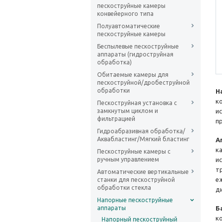
пескоструйные камеры
конвейерного типа
Полуавтоматические
пескоструйные камеры
Беспылевые пескоструйные
аппараты (гидроструйная
обработка)
Обитаемые камеры для
пескоструйной/дробеструйной
обработки
Н
к
Пескоструйная установка с
замкнутым циклом и
и
фильтрацией
п
Гидроабразивная обработка/
Аквабластинг/Мягкий бластинг
А
к
Пескоструйные камеры с
ручным управлением
и
т
Автоматические вертикальные
е
станки для пескоструйной
обработки стекла
д
Напорные пескоструйные
аппараты
Б
к
Напорный пескоструйный