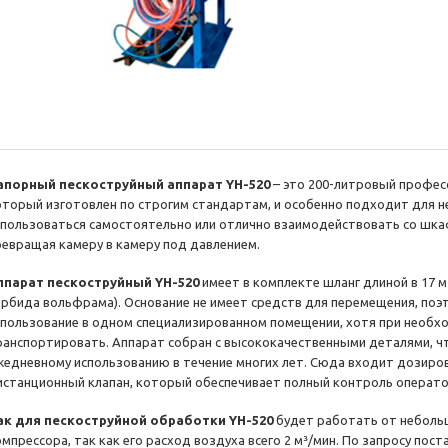
апорный пескоструйный аппарат YH-520
– это 200-литровый профес
оторый изготовлен по строгим стандартам, и особенно подходит для 
спользоваться самостоятельно или отлично взаимодействовать со шка
ревращая камеру в камеру под давлением.
ппарат пескоструйный YH-520
имеет в комплекте шланг длиной в 17 м 
арбида вольфрама). Основание не имеет средств для перемещения, поэ
спользование в одном специализированном помещении, хотя при необх
ранспортировать. Аппарат собран с высококачественными деталями, ч
жедневному использованию в течение многих лет. Сюда входит дозиров
истанционный клапан, который обеспечивает полный контроль операто
ак для пескоструйной обработки YH-520
будет работать от неболь
омпрессора, так как его расход воздуха всего 2 м³/мин. По запросу по