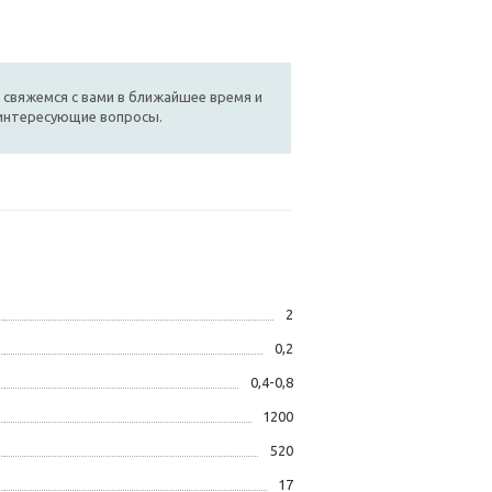
 свяжемся с вами в ближайшее время и
 интересующие вопросы.
2
0,2
0,4-0,8
1200
520
17