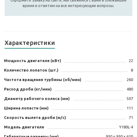
Оформите заявку на сайте, мы свяжемся с вами в ближайшее
время и ответим на все интересующие вопросы.
Характеристики
Мощность двигателя (кВт)
22
Количество лопаток (шт.)
8
Частота вращения турбины (об/мин)
260
Расход дроби (кг/мин)
480
Диаметр рабочего колеса (мм)
507
Ширина лопасти (мм)
111
Скорость вылета дроби (м/с)
71
Модель двигателя
Y180L-4
Габаритные размеры (мм)
930 х 930 х 610