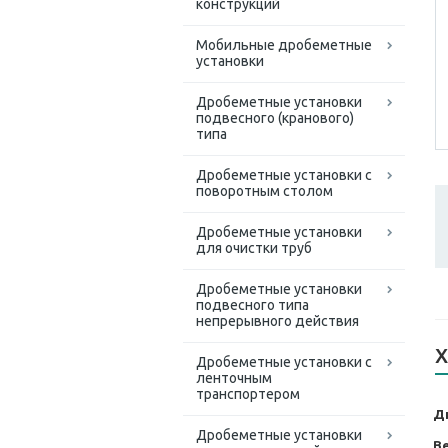
конструкций
Мобильные дробеметные
установки
Дробеметные установки
подвесного (кранового)
типа
Дробеметные установки с
поворотным столом
Дробеметные установки
для очистки труб
Дробеметные установки
подвесного типа
непрерывного действия
Х
Дробеметные установки с
ленточным
транспортером
Д
Дробеметные установки
Ве