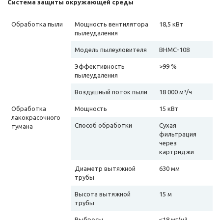
Система защиты окружающей среды
Обработка пыли
Мощность вентилятора
18,5 кВт
пылеудаления
Модель пылеуловителя
BHMC-108
Эффективность
>99 %
пылеудаления
Воздушный поток пыли
18 000 м³/ч
Обработка
Мощность
15 кВт
лакокрасочного
Способ обработки
Сухая
тумана
фильтрация
через
картриджи
Диаметр вытяжной
630 мм
трубы
Высота вытяжной
15 м
трубы
Выбросы
≤18 мг/м³