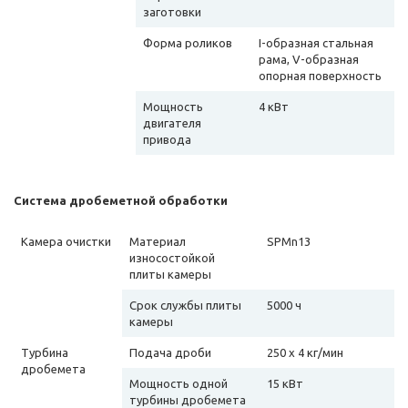
заготовки
Форма роликов
I-образная стальная
рама, V-образная
опорная поверхность
Мощность
4 кВт
двигателя
привода
Система дробеметной обработки
Камера очистки
Материал
SPMn13
износостойкой
плиты камеры
Срок службы плиты
5000 ч
камеры
Турбина
Подача дроби
250 х 4 кг/мин
дробемета
Мощность одной
15 кВт
турбины дробемета