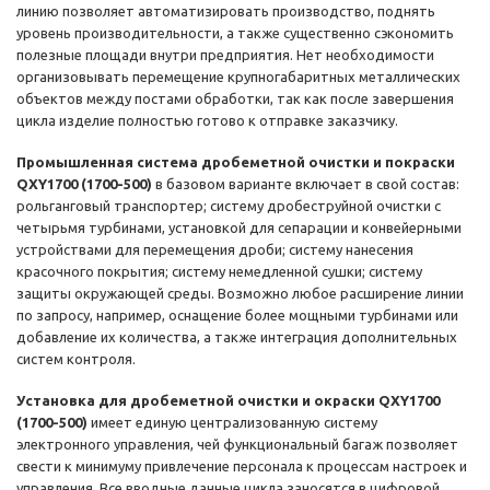
линию позволяет автоматизировать производство, поднять
уровень производительности, а также существенно сэкономить
полезные площади внутри предприятия. Нет необходимости
организовывать перемещение крупногабаритных металлических
объектов между постами обработки, так как после завершения
цикла изделие полностью готово к отправке заказчику.
Промышленная система дробеметной очистки и покраски
QXY1700 (1700-500)
в базовом варианте включает в свой состав:
рольганговый транспортер; систему дробеструйной очистки с
четырьмя турбинами, установкой для сепарации и конвейерными
устройствами для перемещения дроби; систему нанесения
красочного покрытия; систему немедленной сушки; систему
защиты окружающей среды. Возможно любое расширение линии
по запросу, например, оснащение более мощными турбинами или
добавление их количества, а также интеграция дополнительных
систем контроля.
Установка для дробеметной очистки и окраски QXY1700
(1700-500)
имеет единую централизованную систему
электронного управления, чей функциональный багаж позволяет
свести к минимуму привлечение персонала к процессам настроек и
управления. Все вводные данные цикла заносятся в цифровой