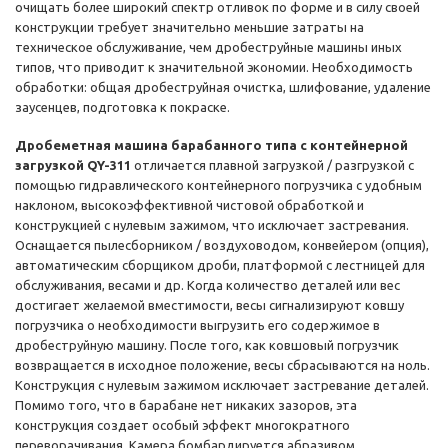
очищать более широкий спектр отливок по форме и в силу своей
конструкции требует значительно меньшие затраты на
техническое обслуживание, чем дробеструйные машины иных
типов, что приводит к значительной экономии. Необходимость
обработки: общая дробеструйная очистка, шлифование, удаление
заусенцев, подготовка к покраске.
Дробеметная машина барабанного типа с контейнерной
загрузкой QY-311
отличается плавной загрузкой / разгрузкой с
помощью гидравлического контейнерного погрузчика с удобным
наклоном, высокоэффективной чистовой обработкой и
конструкцией с нулевым зажимом, что исключает застревания.
Оснащается пылесборником / воздуховодом, конвейером (опция),
автоматическим сборщиком дроби, платформой с лестницей для
обслуживания, весами и др. Когда количество деталей или вес
достигает желаемой вместимости, весы сигнализируют ковшу
погрузчика о необходимости выгрузить его содержимое в
дробеструйную машину. После того, как ковшовый погрузчик
возвращается в исходное положение, весы сбрасываются на ноль.
Конструкция с нулевым зажимом исключает застревание деталей.
Помимо того, что в барабане нет никаких зазоров, эта
конструкция создает особый эффект многократного
переворачивания. Камера бомбардируется абразивом,