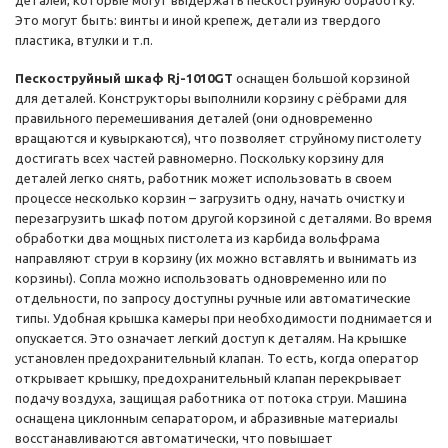
деталей, которые могут выдержать пескоструйную обработку.
Это могут быть: винты и иной крепеж, детали из твердого
пластика, втулки и т.п.
Пескоструйный шкаф Rj-1010GT
оснащен большой корзиной
для деталей. Конструкторы выполнили корзину с рёбрами для
правильного перемешивания деталей (они одновременно
вращаются и кувыркаются), что позволяет струйному пистолету
достигать всех частей равномерно. Поскольку корзину для
деталей легко снять, работник может использовать в своем
процессе несколько корзин – загрузить одну, начать очистку и
перезагрузить шкаф потом другой корзиной с деталями. Во время
обработки два мощных пистолета из карбида вольфрама
направляют струи в корзину (их можно вставлять и вынимать из
корзины). Сопла можно использовать одновременно или по
отдельности, по запросу доступны ручные или автоматические
типы. Удобная крышка камеры при необходимости поднимается и
опускается. Это означает легкий доступ к деталям. На крышке
установлен предохранительный клапан. То есть, когда оператор
открывает крышку, предохранительный клапан перекрывает
подачу воздуха, защищая работника от потока струи. Машина
оснащена циклонным сепаратором, и абразивные материалы
восстанавливаются автоматически, что повышает