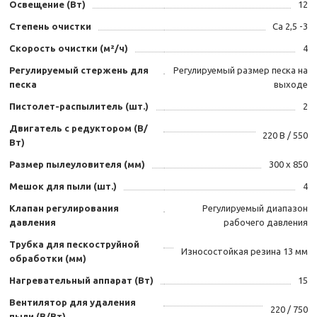
Освещение (Вт)
12
Степень очистки
Са 2,5 -3
Скорость очистки (м²/ч)
4
Регулируемый стержень для
Регулируемый размер песка на
песка
выходе
Пистолет-распылитель (шт.)
2
Двигатель с редуктором (В/
220 В / 550
Вт)
Размер пылеуловителя (мм)
300 х 850
Мешок для пыли (шт.)
4
Клапан регулирования
Регулируемый диапазон
давления
рабочего давления
Трубка для пескоструйной
Износостойкая резина 13 мм
обработки (мм)
Нагревательный аппарат (Вт)
15
Вентилятор для удаления
220 / 750
пыли (В/Вт)