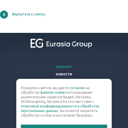
Вернуться к списку
КАТАЛОГ
НОВОСТИ
ВОПРОСЫ И ОТВЕТЫ
Пользуясь сайтом, вы даете
согласие
на
КОМПАНИЯ
обработку
файлов cookies
использование
КОНТАКТЫ
аналитических сервисов Яндекс Метрика,
VK.Retargeting, Битрикс24 в соответствии с
политикой конфиденциальности и обработки
8 (800) 301-63-60
персональных данных
. Вы можете запретить
обработку cookies в настройках браузера.
blast@eq-mail.ru