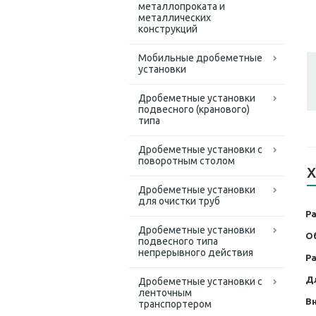
металлопроката и
металлических
конструкций
Мобильные дробеметные
установки
Дробеметные установки
подвесного (кранового)
типа
Дробеметные установки с
поворотным столом
Х
Дробеметные установки
для очистки труб
Р
Дробеметные установки
О
подвесного типа
непрерывного действия
Р
Д
Дробеметные установки с
ленточным
В
транспортером