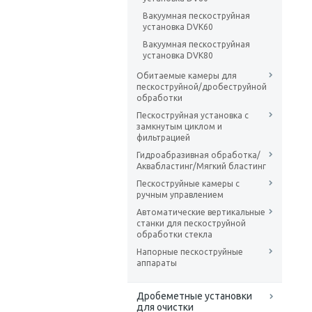
Вакуумная пескоструйная
установка DVK60
Вакуумная пескоструйная
установка DVK80
Обитаемые камеры для
пескоструйной/дробеструйной
обработки
Пескоструйная установка с
замкнутым циклом и
фильтрацией
Гидроабразивная обработка/
Аквабластинг/Мягкий бластинг
Пескоструйные камеры с
ручным управлением
Автоматические вертикальные
станки для пескоструйной
обработки стекла
Напорные пескоструйные
аппараты
Дробеметные установки
для очистки