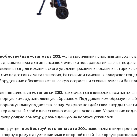
робеструйная установка 200L
– это мобильный напорный аппарат с 
редназначенный для интенсивной очистки поверхностей за счет подачи
рименяется для механического удаления ржавчины, окалины, старых лак
елью подготовки металлических, бетонных и каменных поверхностей д
борудование обеспечивает высокую скорость и степень очистки без п
ринцип действия
установки 200L
заключается в непрерывном нагнетан
апорную камеру, заполненную абразивом. Под давлением образуется аб
апорному шлангу подается к соплу. Ударное воздействие твердых час
оверхностный слой и качественно очищать основание. Управление подач
егулирующую арматуру, размещенную на корпусе установки.
онструкция
дробеструйного аппарата 200L
выполнена в виде прочног
а опорную раму с двумя колесами и опорной ногой. На корпусе располо