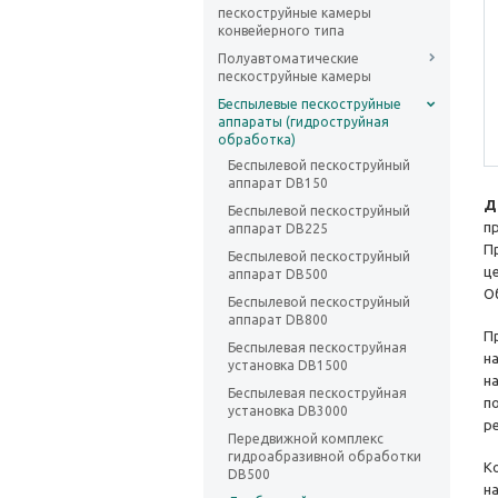
пескоструйные камеры
конвейерного типа
Полуавтоматические
пескоструйные камеры
Беспылевые пескоструйные
аппараты (гидроструйная
обработка)
Беспылевой пескоструйный
аппарат DB150
Д
Беспылевой пескоструйный
п
аппарат DB225
П
Беспылевой пескоструйный
ц
аппарат DB500
О
Беспылевой пескоструйный
аппарат DB800
П
Беспылевая пескоструйная
н
установка DB1500
н
Беспылевая пескоструйная
п
установка DB3000
р
Передвижной комплекс
гидроабразивной обработки
К
DB500
н