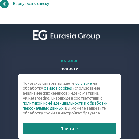
Вернуться к списку
КАТАЛОГ
НОВОСТИ
ВОПРОСЫ И ОТВЕТЫ
Пользуясь сайтом, вы даете
согласие
на
КОМПАНИЯ
обработку
файлов cookies
использование
КОНТАКТЫ
аналитических сервисов Яндекс Метрика,
VK.Retargeting, Битрикс24 в соответствии с
политикой конфиденциальности и обработки
8 (800) 301-63-60
персональных данных
. Вы можете запретить
обработку cookies в настройках браузера.
blast@eq-mail.ru
Принять
© 2026 Все права защищены.
Политика конфиденциальности