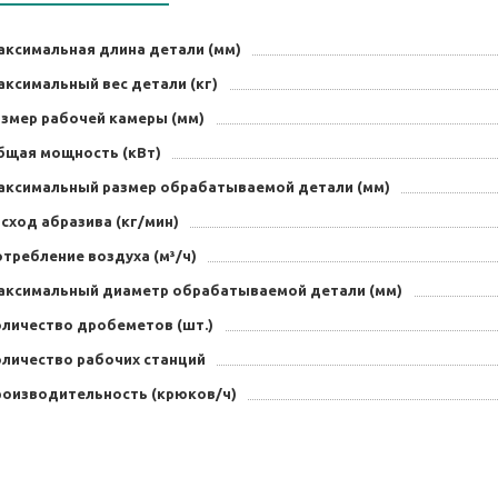
аксимальная длина детали (мм)
аксимальный вес детали (кг)
азмер рабочей камеры (мм)
бщая мощность (кВт)
аксимальный размер обрабатываемой детали (мм)
сход абразива (кг/мин)
требление воздуха (м³/ч)
аксимальный диаметр обрабатываемой детали (мм)
оличество дробеметов (шт.)
оличество рабочих станций
роизводительность (крюков/ч)