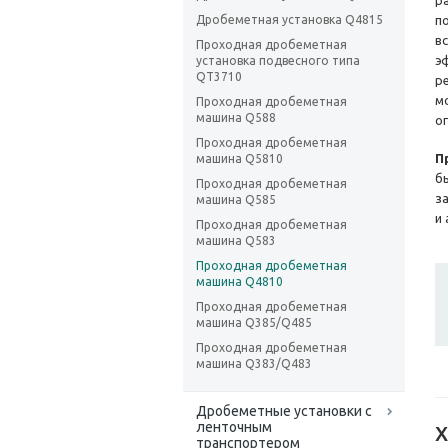
р
Дробеметная установка Q4815
п
в
Проходная дробеметная
э
установка подвесного типа
QT3710
р
м
Проходная дробеметная
машина Q588
о
Проходная дробеметная
П
машина Q5810
б
Проходная дробеметная
з
машина Q585
и
Проходная дробеметная
машина Q583
Проходная дробеметная
машина Q4810
Проходная дробеметная
машина Q385/Q485
Проходная дробеметная
машина Q383/Q483
Дробеметные установки с
ленточным
Х
транспортером