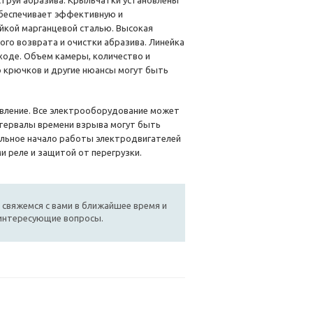
струи абразива. Крыльчатки установлены
обеспечивает эффективную и
кой марганцевой сталью. Высокая
го возврата и очистки абразива. Линейка
ходе. Объем камеры, количество и
о крючков и другие нюансы могут быть
вление. Все электрооборудование может
нтервалы времени взрыва могут быть
ильное начало работы электродвигателей
 реле и защитой от перегрузки.
 свяжемся с вами в ближайшее время и
 интересующие вопросы.