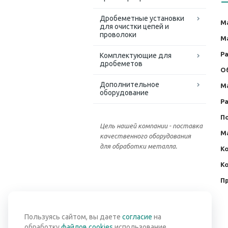
Дробеметные установки
М
для очистки цепей и
проволоки
М
Р
Комплектующие для
дробеметов
О
Дополнительное
М
оборудование
Ра
По
Цель нашей компании - поставка
М
качественного оборудования
для обработки металла.
К
К
П
Вернуться к списку
Пользуясь сайтом, вы даете
согласие
на
обработку
файлов cookies
использование