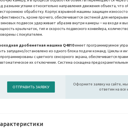
абочую камеру, и в процессе обработки объекты перемещаются через 
од разными углами относительно направления движения объекта, что 
сестороннюю обработку. Корпус взрывной машины защищен износостой
ффективность, кроме прочего, обеспечивается системой для непрерывно
езиновых подвесок удерживает абразив внутри камеры – на входе и вы
ощность крыльчаток, тип и скорость подвесного конвейера, количеств
говорены с покупателем.
роходная дробеметная машина Q4810
имеет программируемое упра
ыть запущено/остановлено из одного блока подачи команд. Циклы и и
апрограммированы с цветного сенсорного экрана, обеспечивается прав
 автоматическое их отключение. Система оснащена предохранительными
Оформите заявку на сайте, мы
ОТПРАВИТЬ ЗАЯВКУ
ответим на все
арактеристики