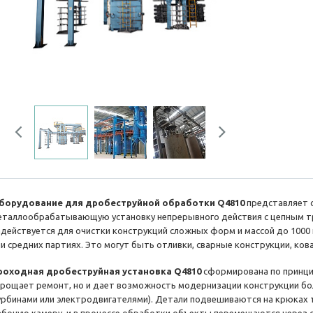
Previous
Next
борудование для дробеструйной обработки Q4810
представляет 
еталлообрабатывающую установку непрерывного действия с цепным т
адействуется для очистки конструкций сложных форм и массой до 1000 
ли средних партиях. Это могут быть отливки, сварные конструкции, ков
роходная дробеструйная установка Q4810
сформирована по принцип
прощает ремонт, но и дает возможность модернизации конструкции бо
урбинами или электродвигателями). Детали подвешиваются на крюках 