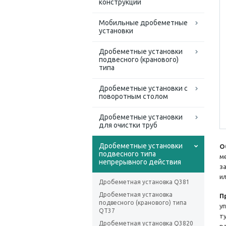
конструкций
Мобильные дробеметные
установки
Дробеметные установки
подвесного (кранового)
типа
Дробеметные установки с
поворотным столом
Дробеметные установки
для очистки труб
Дробеметные установки
О
подвесного типа
м
непрерывного действия
з
и
Дробеметная установка Q381
Дробеметная установка
П
подвесного (кранового) типа
у
QT37
т
Дробеметная установка Q3820