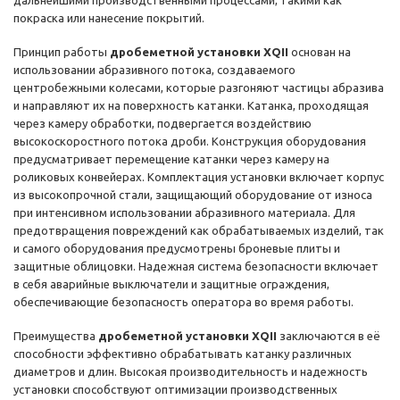
дальнейшими производственными процессами, такими как
покраска или нанесение покрытий.
Принцип работы
дробеметной установки XQII
основан на
использовании абразивного потока, создаваемого
центробежными колесами, которые разгоняют частицы абразива
и направляют их на поверхность катанки. Катанка, проходящая
через камеру обработки, подвергается воздействию
высокоскоростного потока дроби. Конструкция оборудования
предусматривает перемещение катанки через камеру на
роликовых конвейерах. Комплектация установки включает корпус
из высокопрочной стали, защищающий оборудование от износа
при интенсивном использовании абразивного материала. Для
предотвращения повреждений как обрабатываемых изделий, так
и самого оборудования предусмотрены броневые плиты и
защитные облицовки. Надежная система безопасности включает
в себя аварийные выключатели и защитные ограждения,
обеспечивающие безопасность оператора во время работы.
Преимущества
дробеметной установки XQII
заключаются в её
способности эффективно обрабатывать катанку различных
диаметров и длин. Высокая производительность и надежность
установки способствуют оптимизации производственных