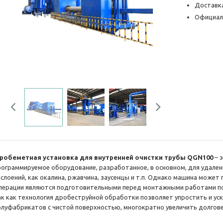
Доставка
Официал
Previous
Next
робеметная установка для внутренней очистки трубы QGN100
– 
рограммируемое оборудование, разработанное, в основном, для удале
аслоений, как окалина, ржавчина, заусенцы и т.п. Однако машина может
перации являются подготовительными перед монтажными работами п
ак как технология дробеструйной обработки позволяет упростить и уск
олуфабрикатов с чистой поверхностью, многократно увеличить долгове