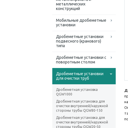
металлических
конструкций
Мобильные дробеметные
установки
Дробеметные установки
подвесного (кранового)
типа
Дробеметные установки с
поворотным столом
Дробеметные установки
для очистки труб
Дробеметная установка
Д
QGW1000
п
Дробеметная установка для
н
очистки внутренней/наружной
О
стороны трубы QGW80-150
т
Дробеметная установка для
п
очистки внутренней/наружной
стороны трубы QGW20-50