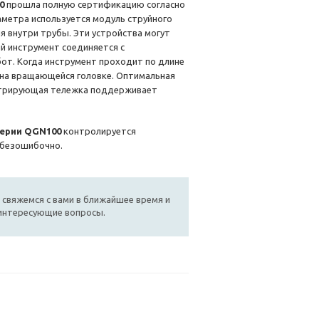
0
прошла полную сертификацию согласно
метра используется модуль струйного
 внутри трубы. Эти устройства могут
й инструмент соединяется с
от. Когда инструмент проходит по длине
 на вращающейся головке. Оптимальная
ентрирующая тележка поддерживает
серии QGN100
контролируется
 безошибочно.
 свяжемся с вами в ближайшее время и
 интересующие вопросы.