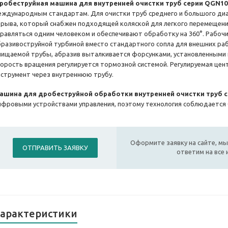
робеструйная машина для внутренней очистки труб серии QGN10
еждународным стандартам. Для очистки труб среднего и большого диа
зрыва, который снабжен подходящей коляской для легкого перемещения
правляться одним человеком и обеспечивают обработку на 360°. Рабочи
бразивоструйной турбиной вместо стандартного сопла для внешних раб
чищаемой трубы, абразив выталкивается форсунками, установленными
корость вращения регулируется тормозной системой. Регулируемая ц
нструмент через внутреннюю трубу.
ашина для дробеструйной обработки внутренней очистки труб 
ифровыми устройствами управления, поэтому технология соблюдается
Оформите заявку на сайте, мы
ОТПРАВИТЬ ЗАЯВКУ
ответим на все
арактеристики