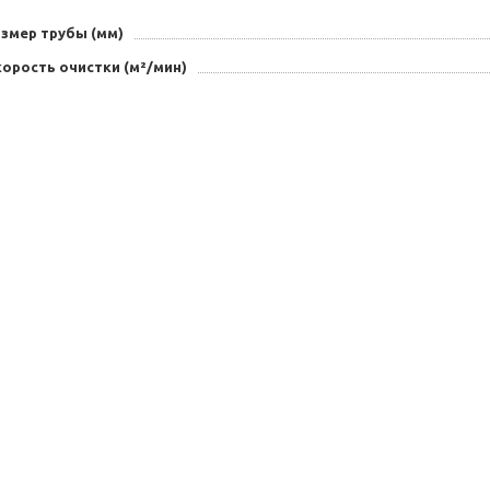
азмер трубы (мм)
орость очистки (м²/мин)