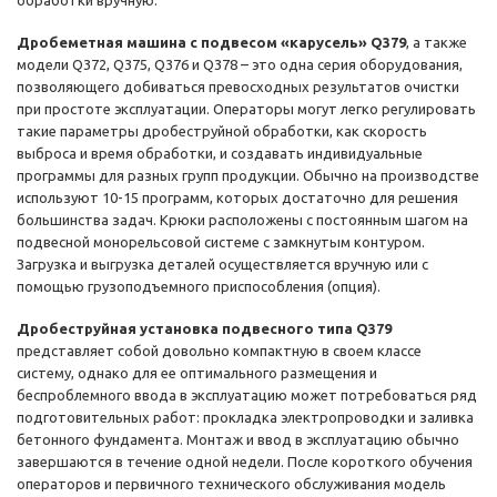
обработки вручную.
Дробеметная машина с подвесом «карусель» Q379
, а также
модели Q372, Q375, Q376 и Q378 – это одна серия оборудования,
позволяющего добиваться превосходных результатов очистки
при простоте эксплуатации. Операторы могут легко регулировать
такие параметры дробеструйной обработки, как скорость
выброса и время обработки, и создавать индивидуальные
программы для разных групп продукции. Обычно на производстве
используют 10-15 программ, которых достаточно для решения
большинства задач. Крюки расположены с постоянным шагом на
подвесной монорельсовой системе с замкнутым контуром.
Загрузка и выгрузка деталей осуществляется вручную или с
помощью грузоподъемного приспособления (опция).
Дробеструйная установка подвесного типа Q379
представляет собой довольно компактную в своем классе
систему, однако для ее оптимального размещения и
беспроблемного ввода в эксплуатацию может потребоваться ряд
подготовительных работ: прокладка электропроводки и заливка
бетонного фундамента. Монтаж и ввод в эксплуатацию обычно
завершаются в течение одной недели. После короткого обучения
операторов и первичного технического обслуживания модель