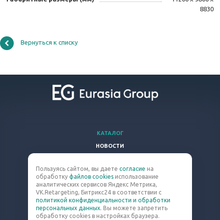
8830
Вернуться к списку
КАТАЛОГ
НОВОСТИ
ВОПРОСЫ И ОТВЕТЫ
Пользуясь сайтом, вы даете
согласие
на
КОМПАНИЯ
обработку
файлов cookies
использование
КОНТАКТЫ
аналитических сервисов Яндекс Метрика,
VK.Retargeting, Битрикс24 в соответствии с
политикой конфиденциальности и обработки
8 (800) 301-63-60
персональных данных
. Вы можете запретить
обработку cookies в настройках браузера.
blast@eq-mail.ru