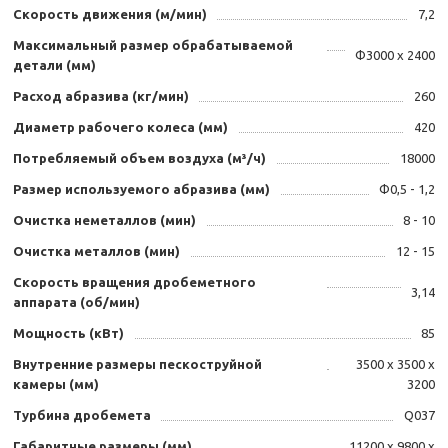
Скорость движения (м/мин)
7,2
Максимальный размер обрабатываемой
Ф3000 х 2400
детали (мм)
Расход абразива (кг/мин)
260
Диаметр рабочего колеса (мм)
420
Потребляемый объем воздуха (м³/ч)
18000
Размер используемого абразива (мм)
Ф0,5 - 1,2
Очистка неметаллов (мин)
8 - 10
Очистка металлов (мин)
12 - 15
Скорость вращения дробеметного
3,14
аппарата (об/мин)
Мощность (кВт)
85
Внутренние размеры пескоструйной
3500 х 3500 х
камеры (мм)
3200
Турбина дробемета
Q037
Габаритные размеры (мм)
11200 х 9800 х